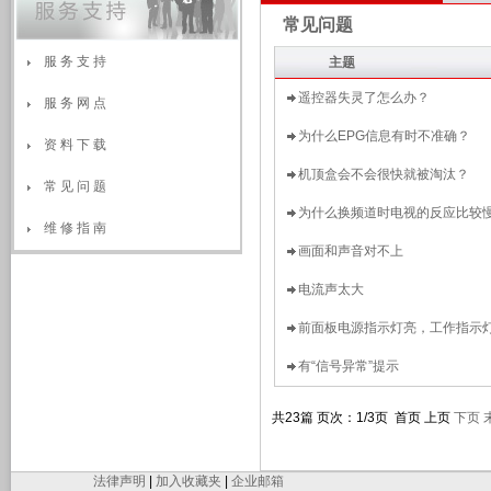
常见问题
服 务 支 持
主题
遥控器失灵了怎么办？
服 务 网 点
为什么EPG信息有时不准确？
资 料 下 载
机顶盒会不会很快就被淘汰？
常 见 问 题
为什么换频道时电视的反应比较
维 修 指 南
画面和声音对不上
电流声太大
前面板电源指示灯亮，工作指示
有“信号异常”提示
共23篇 页次：1/3页 首页 上页
下页
法律声明
|
加入收藏夹
|
企业邮箱