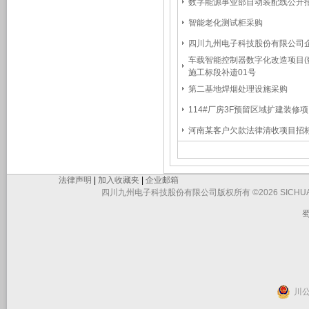
数字能源事业部自动装配线公开
智能老化测试柜采购
四川九州电子科技股份有限公司企
车载智能控制器数字化改造项目(数
施工标段补遗01号
第二基地焊烟处理设施采购
114#厂房3F预留区域扩建装修
河南某客户欠款法律清收项目招
法律声明
|
加入收藏夹
|
企业邮箱
四川九州电子科技股份有限公司版权所有 ©2026 SICHUAN JIUZHO
蜀
川公