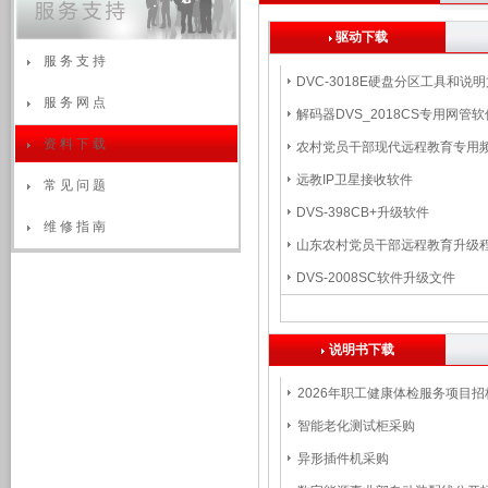
驱动下载
服 务 支 持
DVC-3018E硬盘分区工具和说
服 务 网 点
解码器DVS_2018CS专用网管
资 料 下 载
农村党员干部现代远程教育专用
远教IP卫星接收软件
常 见 问 题
DVS-398CB+升级软件
维 修 指 南
山东农村党员干部远程教育升级
DVS-2008SC软件升级文件
说明书下载
2026年职工健康体检服务项目
智能老化测试柜采购
异形插件机采购