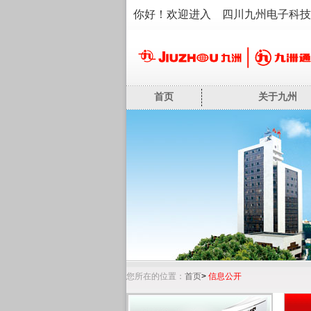
你好！欢迎进入 四川九州电子科技
首页
关于九州
您所在的位置：
首页
>
信息公开