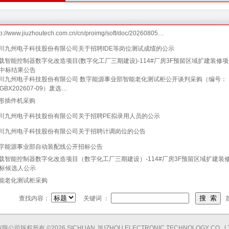
p://www.jiuzhoutech.com.cn/cn/proimg/soft/doc/20260805…
川九州电子科技股份有限公司关于招聘IDE等岗位测试成绩的公示
载智能控制器数字化改造项目(数字化工厂三期建设)-114#厂房3F预留区域扩建装修项
中标结果公告
川九州电子科技股份有限公司 数字能源事业部智能老化测试柜公开谈判采购（编号：
GBX202607-09）废选…
形插件机采购
川九州电子科技股份有限公司关于招聘PE拟录用人员的公示
川九州电子科技股份有限公司关于招聘计调岗位的公告
字能源事业部自动装配线公开招标公告
载智能控制器数字化改造项目（数字化工厂三期建设）-114#厂房3F预留区域扩建装
标候选人公示
能老化测试柜采购
查找内容：
关键词 ：
首
所有 ©2026 SICHUAN JIUZHOU ELECTRONIC TECHNOLOGY CO., LTD. All