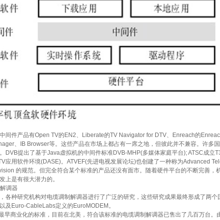
品有Open TV的EN2、Liberate的TV Navigator for DTV、Enreach的EnreachTV 
I Manager、IB Browser等。这些产品在市场上都占有一席之地，但彼此并不兼
DVB提出了基于Java虚拟机的中间件标准DVB-MHP(多媒体家庭平台); ATSC成
用软件环境(DASE)。ATVEF(先进电视发展论坛)也创建了一种称为Advanced Television Enh
ive Television 的规范。但完全符合某个标准的产品还没有面市。随着硬件平台的不
发上是有很大潜力的。
解调器
种研究机构对电缆调制解调器进行了广泛的研究，这些研究成果最终形成了两个国际性组织定
，以及Euro-CableLabs定义的EuroMODEM。
最早商业化的标准，目前在北美，符合该标准的电缆调制解调器已售出了几百万台。由