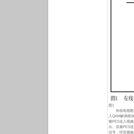
图1
有线电视数字
入QAM解调模
频PES送入视
出。音频PES
信号，经音频输