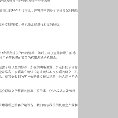
。计费系统是用户管理系统一个子系统。
输出的MPEG传输流，并将其中的各个节目分配到相应
授权控制消息)，使机顶盒能进行相应的解扰。
D应用所提供的节目清单，随后，机顶盒等待用户的选
将用户所选择的节目的标识发送给机顶盒。
含了机顶盒的标识、所在的网络位置、所选择的节目标
盒发送客户会晤建立确认消息来确认本次会晤的建立，机
示。机顶盒收到的客户会晤建立确认消息中包含用户所选
会晤建立所获得的频率、符号率、QAM模式以及节目
用最理想的客户端设备。我们相信我国的机顶盒产业和