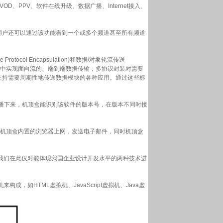
PPV、软件在线升级、数据广播、Internet接入、
用户还可以通过该功能看到一个或多个频道甚至所有频道
otocol Encapsulation)和数据/对象轮流传送
视广播系统中实现面向流的、端到端数据传输；多协议封装对需要
以支持需要周期性地传送数据模块的各种应用。通过这些标
播下来，机顶盒能识别该软件的版本号，在版本不同时接
过机顶盒内置的浏览器上网，发送电子邮件，同时机顶盒
们在此仅对能体现我国企业设计开发水平的两种技术进
HTML虚拟机、JavaScript虚拟机、Java虚