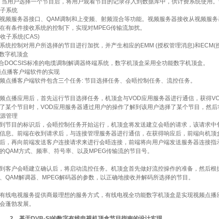
 当用户选择一个节目后，将用户观看节目的记录存入到数据库中，供计费系统使用
子系统
服务器接口、QAM调制和上变频、射频混合等功能。视频服务器接收从视频服务器
在有条件接收系统的控制下，实现对MPEG传输流加扰。
子系统(CAS)
控制对用户所选择的节目进行加扰，并产生相应的EMM (授权管理消息)和ECM(
与数字机顶盒
DOCSIS标准的电缆调制解调器终端系统，数字机顶盒采用全功能数字机顶盒。
频点播客户端软件的实现
播客户端软件包含三个任务: 节目选择任务、会晤控制任务、流控任务。
播应用后，首先运行节目选择任务，机顶盒与VOD应用服务器进行通信，获得VO
了某个节目时，VOD应用服务器通过用户的操作了解到该用户选择了某个节目，然后
源管理
节目的标识后，会晤控制任务开始运行，机顶盒将发送建立会晤的请求，该请求中包
信息。前端在收到请求后，与连接管理服务器进行通信，在获得响应后，前端向机顶
后，再向前端发送客户连接请求来进行会晤连接，前端将向用户端发送服务器连接指
的QAM方式、频率、符号率、以及MPEG传输流的节目号。
客户会晤建立确认后，将启动流控任务。机顶盒首先做好流控操作的准备，然后根据
、QAM解调器、MPEG解码器的参数，以正确地接收并解码所选择的节目。
线电视服务提供商最理想的服务方式，有线电视全功能数字机顶盒是实现视频点播应
用会蓬勃发展。
2、基于DVB-SI的数字有线电视机顶盒节目指南的设计实现