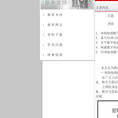
文章内容
服 务 支 持
主题
浏览
服 务 网 点
1、有线电视数
资 料 下 载
2、基于DVB
3、关于数字电
常 见 问 题
4、构建数字有
5、DVB标准
维 修 指 南
本文分为两部分
一 有线电视
从广义上说，凡
盒、数字卫星综
上网机顶盒是利
备。数字卫星机
合网。