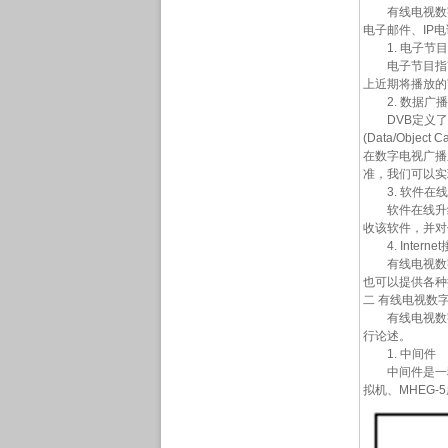
有线电视数字机
电子邮件、IP电
1. 电子节目
电子节目指南(
上近期将播放的
2. 数据广播
DVB定义了四种数据
(Data/Ob
在数字电视广播
准，我们可以实
3. 软件在线
软件在线升级可
收该软件，并对
4. Intern
有线电视数字机
也可以提供各种接
二 有线电视数
有线电视数字
行论述。
1. 中间件
中间件是一种将
拟机、MHEG