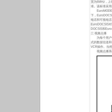
宽为6MHz，上
准。该标准采用D
EuroMOD
下，EuroDO
电话和可视电话
EuroDOCS
DOCSIS和E
三 视频点播
为每个用户提
式的数据信道和
VCR操作。当
视频点播系统服