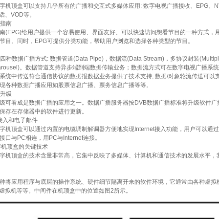
顶盒可以支持几乎所有的广播和交互式多媒体应用: 数字电视广播接收、EPG、NVOD、
话、VOD等。
指南
EPG)给用户提供一个容易使用、界面友好、可以快速访问想看节目的一种方式，
节目。同时，EPG可提供分类功能，帮助用户浏览和选择各种类型的节目。
广播方式: 数据管道(Data Pipe)，数据流(Data Stream)，多协议封装(Multiple Pr
ject Carousel)。数据管道支持异步端到端数据传输业务；数据流方式可在数字电
系统中传送符合通信协议的数据报数据业务提供了技术支持; 数据/对象轮流传送可
现各种数据广播应用如股票信息广播、票务信息广播等等。
升级
看成是数据广播的应用之一。数据广播服务器按DVB数据广播标准将升级软件广
保存在存储器中的软件进行更新。
et接入和电子邮件
顶盒可以通过内置的电缆调制解调器方便地实现Internet接入功能，用户可以通
口与PC相连，用PC与Internet连接。
字机顶盒的关键技术
机顶盒的技术含量非常高，它集中反映了多媒体、计算机和通信技术的发展水平，我
应用程序与底层的操作系统、硬件细节隔离开来的软件环境，它通常由各种虚拟机来构成，如
-5虚拟机等等。中间件在机顶盒中的位置如图2所示。