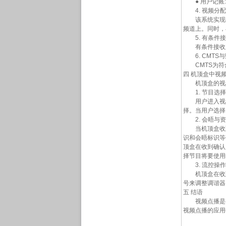
● 用户记账:
4. 视频分配
该系统实现视频
频道上。同时，
5. 有条件接收
有条件接收系统
6. CMTS
CMTS为符合
四 机顶盒中视
机顶盒的视频点
1. 节目选择
用户进入视频点
择。当用户选择
2. 会晤与资
当机顶盒收到
识和会晤标识等
顶盒在收到确认
择节目将要使用
3. 流控操作
机顶盒在收到
号来调整调谐器
五 结语
视频点播是有
视频点播的应