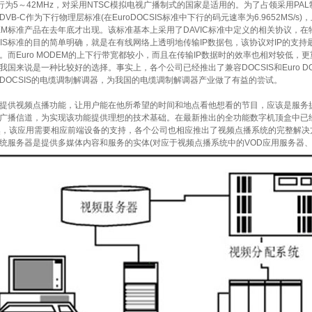
行为5～42MHz，对采用NTSC模拟电视广播制式的国家是适用的。为了占领采用PAL制式国
VB-C作为下行物理层标准(在EuroDOCSIS标准中下行的码元速率为6.9652MS/s)
EM标准产品在去年底才出现。该标准基本上采用了DAVIC标准中定义的相关协议，在物理
CSIS标准的目的简单明确，就是在有线网络上透明地传输IP数据包，该协议对IP的支持最好
。而Euro MODEM的上下行带宽都较小，而且在传输IP数据时的效率也相对较低
IS对我国来说是一种比较好的选择。事实上，各个公司已经推出了兼容DOCSIS和Euro
uroDOCSIS的电缆调制解调器，为我国的电缆调制解调器产业做了有益的尝试。
供视频点播功能，让用户能在他所希望的时间和地点看他想看的节目，应该是服务提
广播信道，为实现该功能提供理想的技术基础。在最新推出的全功能数字机顶盒中已
然，该应用需要相应前端设备的支持，各个公司也相应推出了视频点播系统的完整解决
务器是提供多媒体内容和服务的实体(对应于视频点播系统中的VOD应用服务器、I