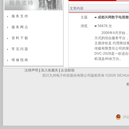
文章内容
服 务 支 持
主题
成都兴网数字电视整
浏览
56676 次
服 务 网 点
2006年4月开始，
资 料 下 载
方式的综合服务平台，
主观评价及 代理商信
传媒有限责任公司的第
常 见 问 题
DVC-2028是一
机顶盒40余万台。
维 修 指 南
法律声明
|
加入收藏夹
|
企业邮箱
四川九州电子科技股份有限公司版权所有 ©2026 SICHUAN JIUZHO
蜀
川公